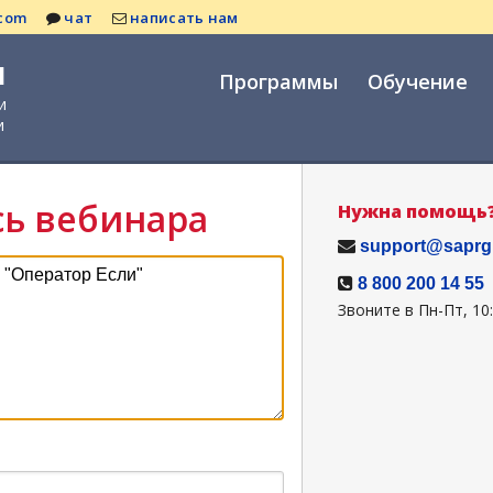
.com
чат
написать нам
я
Программы
Обучение
и
и
сь вебинара
Нужна помощь
support@saprg
8 800 200 14 55
Звоните в Пн-Пт, 10