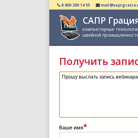
8 800 200 14 55
mail@saprgrazia
САПР Граци
компьютерные технологи
швейной промышленност
Получить запи
*
Ваше имя